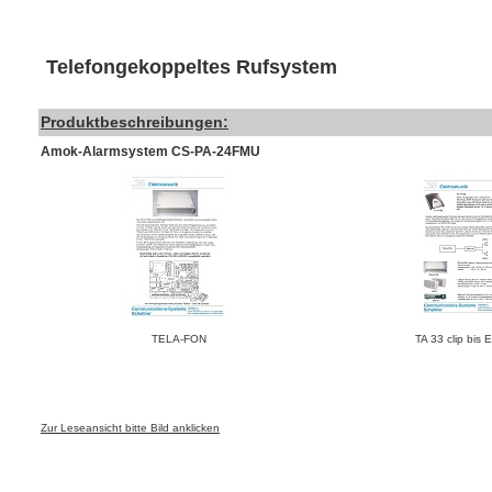
Telefongekoppeltes Rufsystem
Produktbeschreibungen:
Amok-Alarmsystem CS-PA-24FMU
TELA-FON
TA 33 clip bis
Zur Leseansicht bitte Bild anklicken