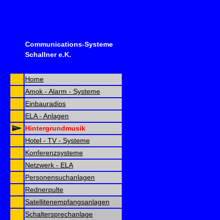
Communications-Systeme
Schallner e.K.
Home
Amok - Alarm - Systeme
Einbauradios
ELA - Anlagen
Hintergrundmusik
Hotel - TV - Systeme
Konferenzsysteme
Netzwerk - ELA
Personensuchanlagen
Rednerpulte
Satellitenempfangsanlagen
Schaltersprechanlage