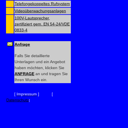
Telefongekoppeltes Rufsystem
Videoüberwachungsanlagen
100V-Lautsprecher,
zertifiziert gem. EN 54-24/VDE
0833-4
Anfrage
Falls Sie detaillierte
Unterlagen und ein Angebot
haben möchten, klicken Sie
ANFRAGE
an und tragen Sie
Ihren Wunsch ein.
[
Impressum
] [
Datenschutz
]